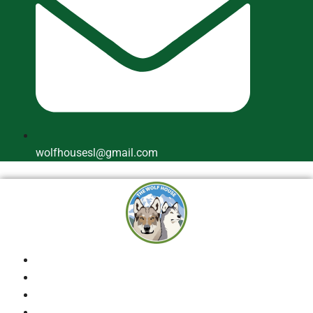
wolfhousesl@gmail.com
Inicio
Quienes Somos
Cría Responsable
Perros